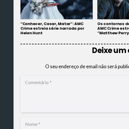
“Conhecer, Casar, Matar”: AMC
Os contornos d
Crime estreia série narrada por
AMC Crime estr
Helen Hunt
“Matthew Perry
Deixe um
O seu endereço de email não será publi