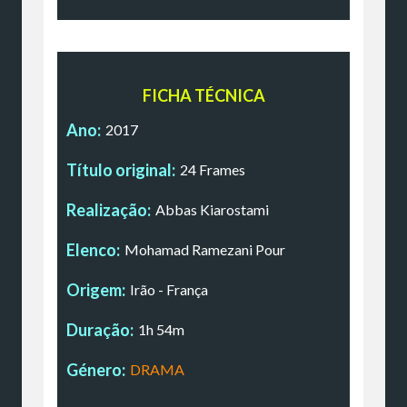
FICHA TÉCNICA
Ano:
2017
Título original:
24 Frames
Realização:
Abbas Kiarostami
Elenco:
Mohamad Ramezani Pour
Origem:
Irão - França
Duração:
1h 54m
Género:
DRAMA