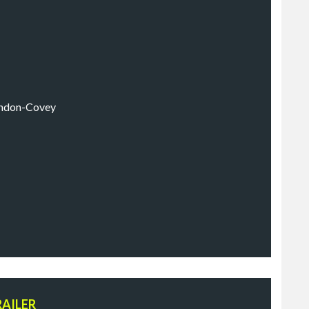
endon-Covey
RAILER