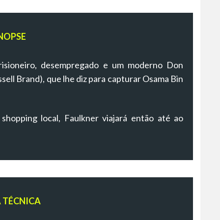
NOPSE
prisioneiro, desempregado e um moderno Don
ell Brand), que lhe diz para capturar Osama Bin
opping local, Faulkner viajará então até ao
A TÉCNICA