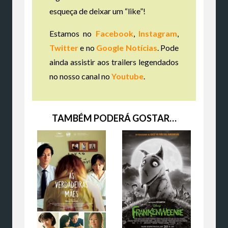
esqueça de deixar um “like”!
Estamos no
Facebook
,
Instagram
,
Twitter
e no
Google Notícias
. Pode
ainda assistir aos trailers legendados
no nosso canal no
Youtube
.
TAMBÉM PODERÁ GOSTAR…