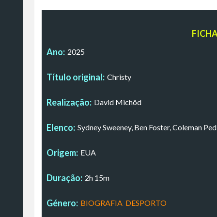
FICH
Ano:
2025
Título original:
Christy
Realização:
David Michôd
Elenco:
Sydney Sweeney, Ben Foster, Coleman Ped
Origem:
EUA
Duração:
2h 15m
Género:
BIOGRAFIA
,
DESPORTO