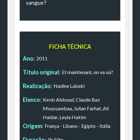
sangue?
FICHA TÉCNICA
Ano:
2011
Título original:
Et maintenant, on va où?
Realização:
Nadine Labaki
Elenco:
Kevin Abboud, Claude Baz
Moussawbaa, Julian Farhat, Ali
Haidar, Leyla Hakim
Origem:
França - Libano - Egipto - Itália
Duração:
1h 50m