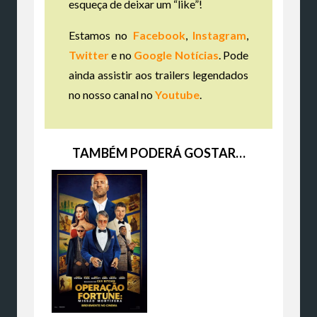
esqueça de deixar um “like”!
Estamos no
Facebook
,
Instagram
,
Twitter
e no
Google Notícias
. Pode
ainda assistir aos trailers legendados
no nosso canal no
Youtube
.
TAMBÉM PODERÁ GOSTAR…