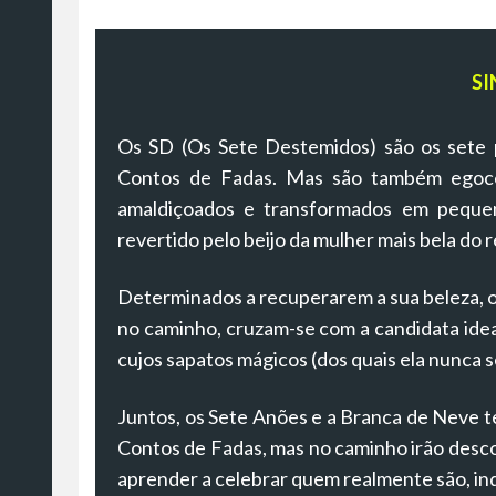
SI
Os SD (Os Sete Destemidos) são os sete p
Contos de Fadas. Mas são também egocên
amaldiçoados e transformados em pequen
revertido pelo beijo da mulher mais bela do r
Determinados a recuperarem a sua beleza, os
no caminho, cruzam-se com a candidata ide
cujos sapatos mágicos (dos quais ela nunca
Juntos, os Sete Anões e a Branca de Neve te
Contos de Fadas, mas no caminho irão descob
aprender a celebrar quem realmente são, i