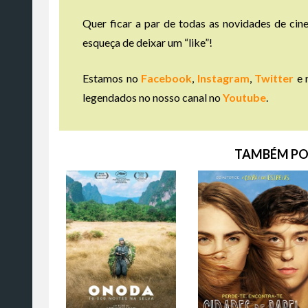
Quer ficar a par de todas as novidades de cine
esqueça de deixar um “like”!
Estamos no
Facebook
,
Instagram
,
Twitter
e 
legendados no nosso canal no
Youtube
.
TAMBÉM PO