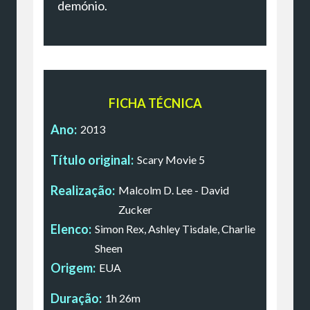
demónio.
FICHA TÉCNICA
Ano:
2013
Título original:
Scary Movie 5
Realização:
Malcolm D. Lee - David
Zucker
Elenco:
Simon Rex, Ashley Tisdale, Charlie
Sheen
Origem:
EUA
Duração:
1h 26m