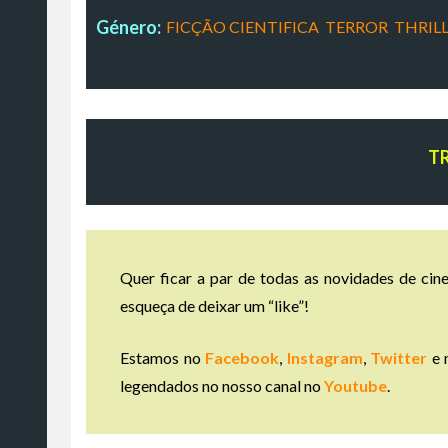
Género:
FICÇÃO CIENTIFICA
,
TERROR
,
THRIL
T
Quer ficar a par de todas as novidades de cine
esqueça de deixar um “like”!
Estamos no
Facebook
,
Instagram
,
Twitter
e 
legendados no nosso canal no
Youtube
.