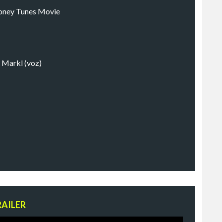
ooney Tunes Movie
o Markl (voz)
RAILER