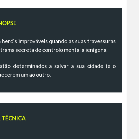
NOPSE
heróis improváveis quando as suas travessuras
 trama secreta de controlo mental alienígena.
estão determinados a salvar a sua cidade (e o
quecerem um ao outro.
A TÉCNICA