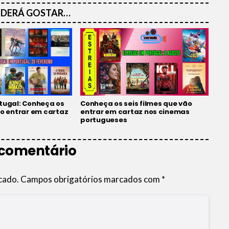
DERÁ GOSTAR…
rtugal: Conheça os
Conheça os seis filmes que vão
ão entrar em cartaz
entrar em cartaz nos cinemas
portugueses
 comentário
cado.
Campos obrigatórios marcados com
*