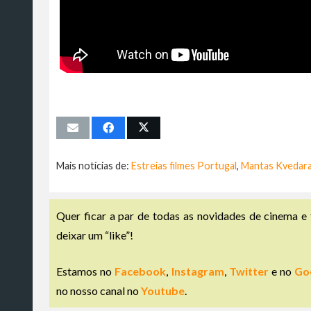
Mais notícias de:
Estreias filmes Portugal
,
Mantas Kvedara
Quer ficar a par de todas as novidades de cinema e 
deixar um “like”!
Estamos no
Facebook
,
Instagram
,
Twitter
e no
Go
no nosso canal no
Youtube
.