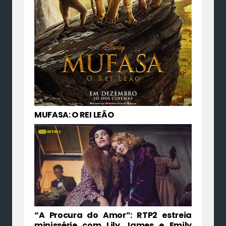
MUFASA: O REI LEÃO
“A Procura do Amor”: RTP2 estreia
minissérie com Lily James e Emily