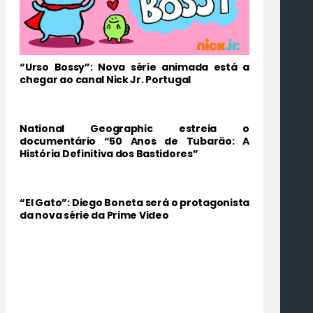
“Urso Bossy”: Nova série animada está a
chegar ao canal Nick Jr. Portugal
National Geographic estreia o
documentário “50 Anos de Tubarão: A
História Definitiva dos Bastidores”
“El Gato”: Diego Boneta será o protagonista
da nova série da Prime Video