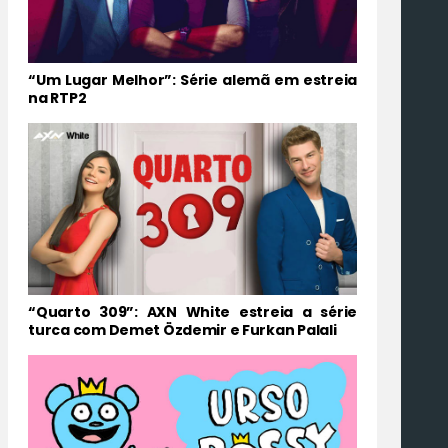
“Um Lugar Melhor”: Série alemã em estreia
na RTP2
“Quarto 309”: AXN White estreia a série
turca com Demet Özdemir e Furkan Palali