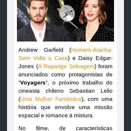
Andrew Garfield (
Homem-Aranha:
Sem Volta a Casa
) e Daisy Edgar-
Jones (
A Rapariga Selvagem
) foram
anunciados como protagonistas de
“
Voyagers
“, o próximo trabalho do
cineasta chileno Sebastian Lelio
(
Uma Mulher Fantástica
), com uma
história que envolve uma missão
espacial e romance à mistura.
No filme, de características