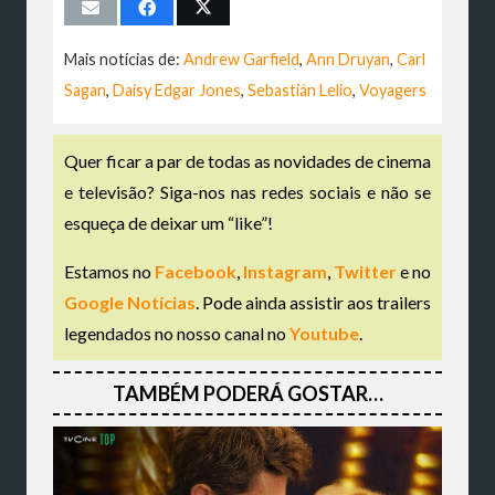
Mais notícias de:
Andrew Garfield
,
Ann Druyan
,
Carl
Sagan
,
Daisy Edgar Jones
,
Sebastián Lelio
,
Voyagers
Quer ficar a par de todas as novidades de cinema
e televisão? Siga-nos nas redes sociais e não se
esqueça de deixar um “like”!
Estamos no
Facebook
,
Instagram
,
Twitter
e no
Google Notícias
. Pode ainda assistir aos trailers
legendados no nosso canal no
Youtube
.
TAMBÉM PODERÁ GOSTAR…