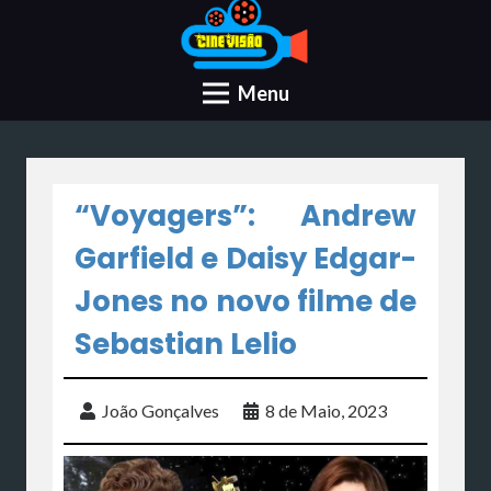
Menu
“Voyagers”: Andrew
Garfield e Daisy Edgar-
Jones no novo filme de
Sebastian Lelio
João Gonçalves
8 de Maio, 2023