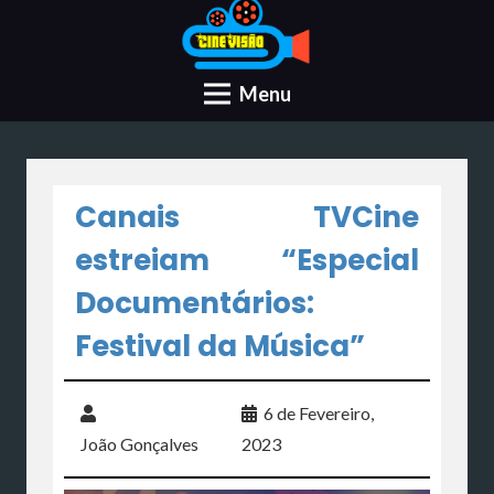
Menu
Canais TVCine
estreiam “Especial
Documentários:
Festival da Música”
6 de Fevereiro,
João Gonçalves
2023