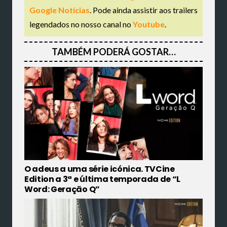
Google Notícias
. Pode ainda assistir aos trailers
legendados no nosso canal no
Youtube
.
TAMBÉM PODERÁ GOSTAR…
O adeus a uma série icónica. TVCine
Edition a 3ª e última temporada de “L
Word: Geração Q”