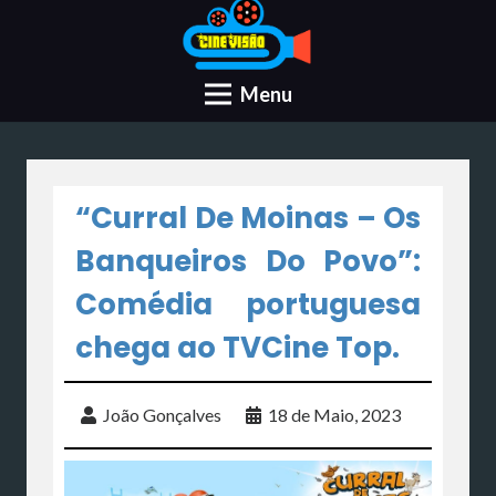
Menu
“Curral De Moinas – Os
Banqueiros Do Povo”:
Comédia portuguesa
chega ao TVCine Top.
João Gonçalves
18 de Maio, 2023