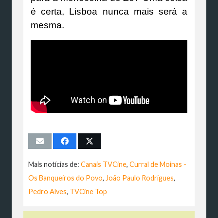
é certa, Lisboa nunca mais será a
mesma.
Mais notícias de:
Canais TVCine
,
Curral de Moinas -
Os Banqueiros do Povo
,
João Paulo Rodrigues
,
Pedro Alves
,
TVCine Top