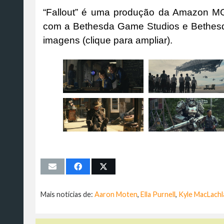
“Fallout” é uma produção da Amazon MG
com a Bethesda Game Studios e Bethesda
imagens (clique para ampliar).
Mais notícias de:
Aaron Moten
,
Ella Purnell
,
Kyle MacLachl