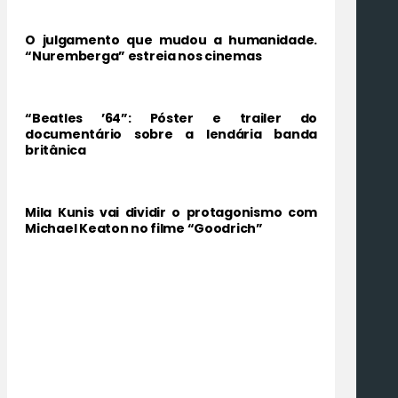
O julgamento que mudou a humanidade.
“Nuremberga” estreia nos cinemas
“Beatles ’64”: Póster e trailer do
documentário sobre a lendária banda
britânica
Mila Kunis vai dividir o protagonismo com
Michael Keaton no filme “Goodrich”