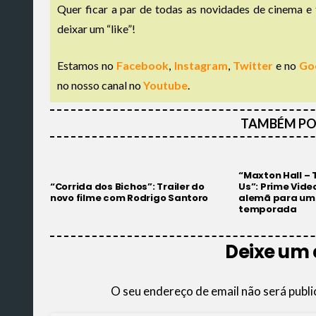
Quer ficar a par de todas as novidades de cinema e 
deixar um “like”!
Estamos no
Facebook
,
Instagram
,
Twitter
e no
Go
no nosso canal no
Youtube
.
TAMBÉM PO
“Maxton Hall –
“Corrida dos Bichos”: Trailer do
Us”: Prime Vide
novo filme com Rodrigo Santoro
alemã para um
temporada
Deixe um
O seu endereço de email não será publi