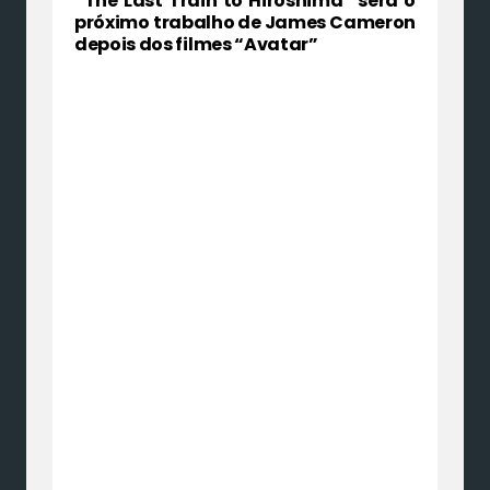
“The Last Train to Hiroshima” será o
próximo trabalho de James Cameron
depois dos filmes “Avatar”