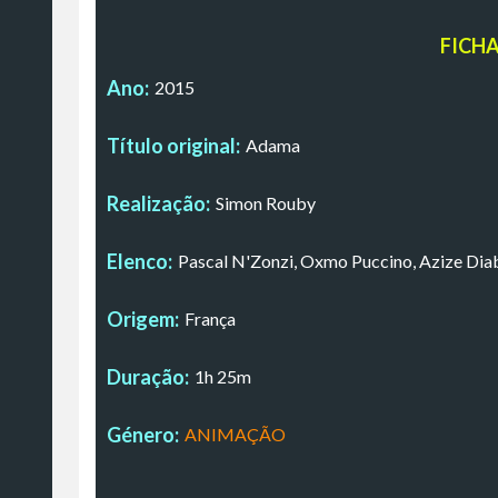
FICH
Ano:
2015
Título original:
Adama
Realização:
Simon Rouby
Elenco:
Pascal N'Zonzi, Oxmo Puccino, Azize Di
Origem:
França
Duração:
1h 25m
Género:
ANIMAÇÃO