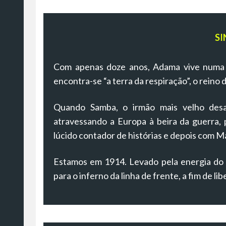
SI
Com apenas doze anos, Adama vive numa a
encontra-se “a terra da respiração”, o reino
Quando Samba, o irmão mais velho desa
atravessando a Europa à beira da guerra,
lúcido contador de histórias e depois com M
Estamos em 1914. Levado pela energia do d
para o inferno da linha de frente, a fim de lib