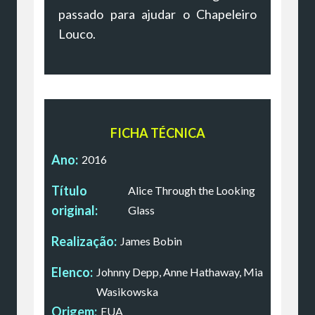
passado para ajudar o Chapeleiro
Louco.
FICHA TÉCNICA
Ano:
2016
Título
Alice Through the Looking
original:
Glass
Realização:
James Bobin
Elenco:
Johnny Depp, Anne Hathaway, Mia
Wasikowska
Origem:
EUA