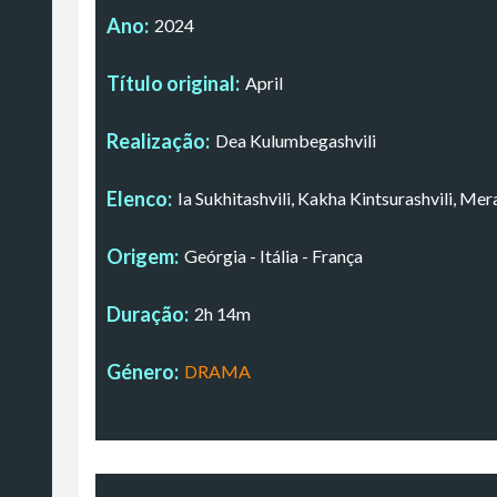
Ano:
2024
Título original:
April
Realização:
Dea Kulumbegashvili
Elenco:
Ia Sukhitashvili, Kakha Kintsurashvili, Me
Origem:
Geórgia - Itália - França
Duração:
2h 14m
Género:
DRAMA