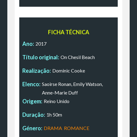
FICHA TÉCNICA
Ano:
2017
Título original:
On Chesil Beach
Realização:
Dominic Cooke
Elenco:
Saoirse Ronan, Emily Watson,
Anne-Marie Duff
Origem:
Reino Unido
Duração:
1h 50m
Género:
DRAMA
,
ROMANCE