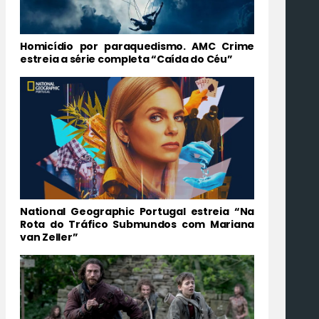
Homicídio por paraquedismo. AMC Crime
estreia a série completa “Caída do Céu”
National Geographic Portugal estreia “Na
Rota do Tráfico Submundos com Mariana
van Zeller”