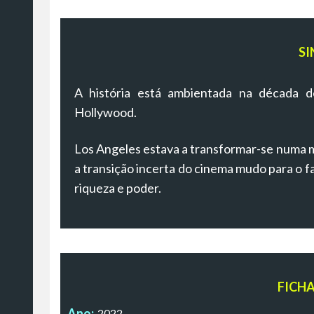
SI
A história está ambientada na década 
Hollywood.
Los Angeles estava a transformar-se numa m
a transição incerta do cinema mudo para o f
riqueza e poder.
FICH
Ano:
2022