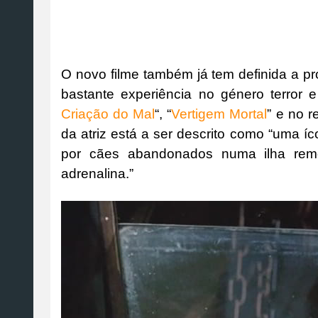
O novo filme também já tem definida a pr
bastante experiência no género terror e
Criação do Mal
“, “
Vertigem Mortal
” e no r
da atriz está a ser descrito como “uma 
por cães abandonados numa ilha remo
adrenalina.”