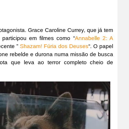
otagonista. Grace Caroline Currey, que já tem
 participou em filmes como “
Annabelle 2: A
ecente ”
Shazam! Fúria dos Deuses
“. O papel
ícone rebelde e durona numa missão de busca
ta que leva ao terror completo cheio de