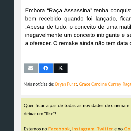
Embora “Raça Assassina” tenha conquista
bem recebido quando foi lançado, fi
.Apesar de tudo, o conceito de uma mati
inegavelmente um conceito intrigante e s
a oferecer. O remake ainda não tem data d
Mais notícias de:
Bryan Furst
,
Grace Caroline Currey
,
Raça
Quer ficar a par de todas as novidades de cinema e 
deixar um “like”!
Estamos no
Facebook
,
Instagram
,
Twitter
e no
Go