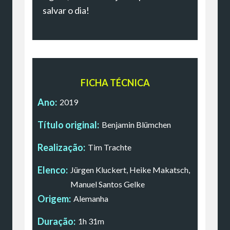
salvar o dia!
FICHA TÉCNICA
Ano:
2019
Título original:
Benjamin Blümchen
Realização:
Tim Trachte
Elenco:
Jürgen Kluckert, Heike Makatsch,
Manuel Santos Gelke
Origem:
Alemanha
Duração:
1h 31m