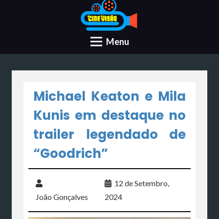
Menu
Michael Keaton e Mila
Kunis em destaque no
trailer legendado de
“Goodrich”
12 de Setembro,
João Gonçalves
2024