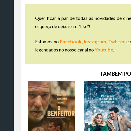
Quer ficar a par de todas as novidades de cine
esqueça de deixar um “like”!
Estamos no
Facebook
,
Instagram
,
Twitter
e 
legendados no nosso canal no
Youtube
.
TAMBÉM PO