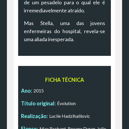
de um pesadelo para o qual ele é
irremediavelmente atraído.
Mas Stella, uma das jovens
enfermeiras do hospital, revela-se
uma aliada inesperada.
FICHA TÉCNICA
Ano:
2015
Título original:
Évolution
Realização:
Lucile Hadzihalilovic
Elenco:
Max Brebant, Roxane Duran, Julie-