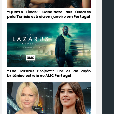
“Quatro Filhas“: Candidato aos Óscares
pela Tunísia estreia em janeiro em Portugal
“The Lazarus Project”: Thriller de ação
britânico estreia no AMC Portugal