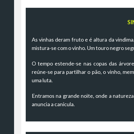
SI
As vinhas deram fruto e é altura da vindima
mistura-se com o vinho. Um touro negro segu
O tempo estende-se nas copas das árvores
reúne-se para partilhar o pão, o vinho, mem
uma luta.
Entramos na grande noite, onde a natureza
anuncia a canícula.