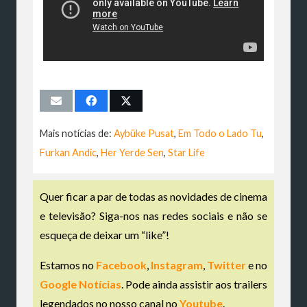
Mais notícias de:
Aybüke Pusat
,
Em Todo o Lado Tu
,
Furkan Andic
,
Her Yerde Sen
,
Star Life
Quer ficar a par de todas as novidades de cinema
e televisão? Siga-nos nas redes sociais e não se
esqueça de deixar um “like”!
Estamos no
Facebook
,
Instagram
,
Twitter
e no
Google Notícias
. Pode ainda assistir aos trailers
legendados no nosso canal no
Youtube
.