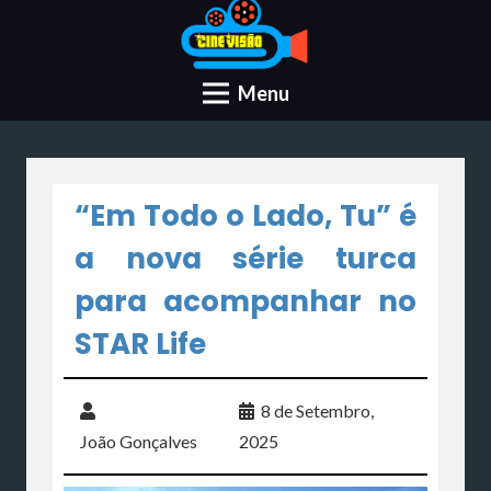
Menu
“Em Todo o Lado, Tu” é
a nova série turca
para acompanhar no
STAR Life
8 de Setembro,
João Gonçalves
2025