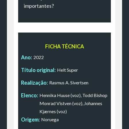
importantes?
FICHA TÉCNICA
Ano:
2022
Título original:
Helt Super
Realização:
Rasmus A. Sivertsen
Elenco:
Hennika Huuse (voz), Todd Bishop
Monrad Vistven (voz), Johannes
Kjærnes (voz)
Origem:
Noruega