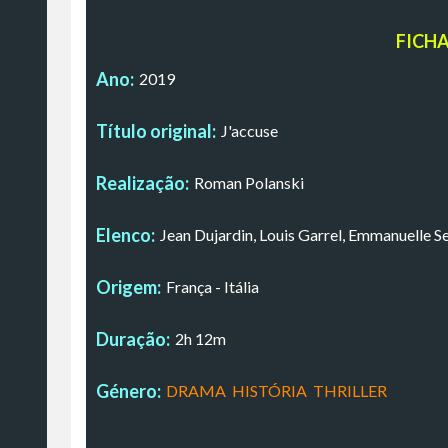
FICH
Ano:
2019
Título original:
J'accuse
Realização:
Roman Polanski
Elenco:
Jean Dujardin, Louis Garrel, Emmanuelle S
Origem:
França - Itália
Duração:
2h 12m
Género:
DRAMA
,
HISTÓRIA
,
THRILLER