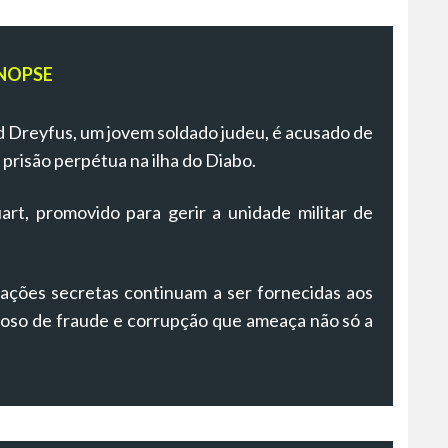
NOPSE
ed Dreyfus, um jovem soldado judeu, é acusado de
risão perpétua na ilha do Diabo.
rt, promovido para gerir a unidade militar de
ções secretas continuam a ser fornecidas aos
igoso de fraude e corrupção que ameaça não só a