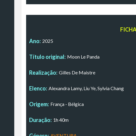
FICH
Ano:
2025
Título original:
Moon Le Panda
Realização:
Gilles De Maistre
Elenco:
Alexandra Lamy, Liu Ye, Sylvia Chang
Origem:
França - Bélgica
Duração:
1h 40m
Género:
AVENTURA