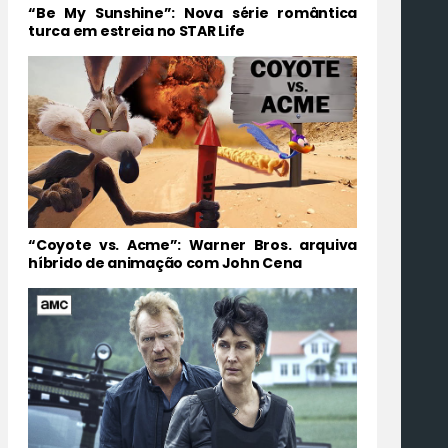
“Be My Sunshine”: Nova série romântica
turca em estreia no STAR Life
“Coyote vs. Acme”: Warner Bros. arquiva
híbrido de animação com John Cena