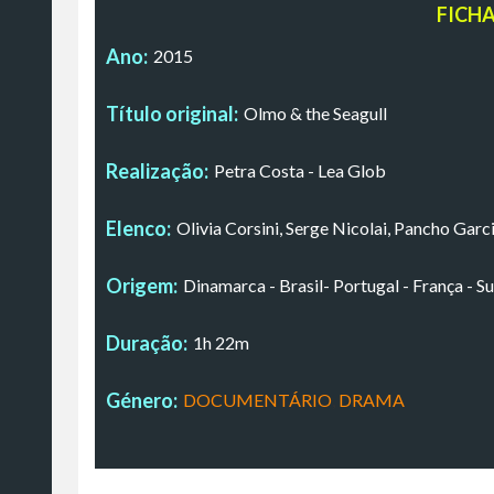
FICH
Ano:
2015
Título original:
Olmo & the Seagull
Realização:
Petra Costa - Lea Glob
Elenco:
Olivia Corsini, Serge Nicolai, Pancho Garc
Origem:
Dinamarca - Brasil- Portugal - França - S
Duração:
1h 22m
Género:
DOCUMENTÁRIO
,
DRAMA