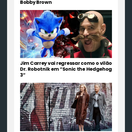
Bobby Brown
Jim Carrey vai regressar como o vilão
Dr. Robotnik em “Sonic the Hedgehog
3”