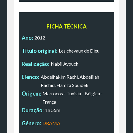
FICHA TÉCNICA
Ano:
2012
Título original:
Les chevaux de Dieu
Realização:
Nabil Ayouch
Elenco:
Abdelhakim Rachi, Abdelilah
Rachid, Hamza Souidek
Origem:
Marrocos - Tunisia - Bélgica -
França
Duração:
1h 55m
Género:
DRAMA