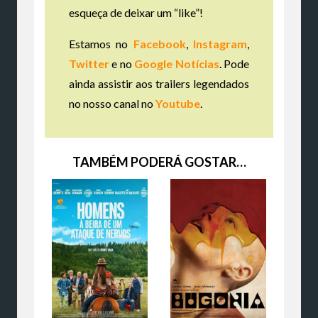
esqueça de deixar um “like”!
Estamos no
Facebook
,
Instagram
,
Twitter
e no
Google Notícias
. Pode
ainda assistir aos trailers legendados
no nosso canal no
Youtube
.
TAMBÉM PODERÁ GOSTAR…