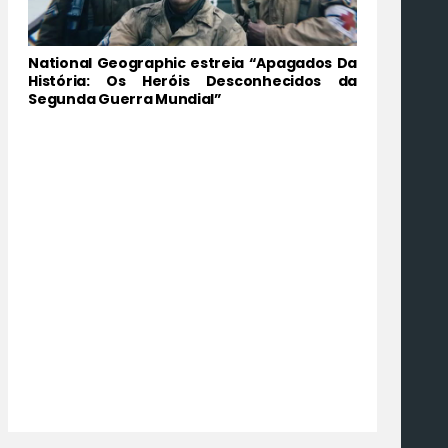
National Geographic estreia “Apagados Da
História: Os Heróis Desconhecidos da
Segunda Guerra Mundial”