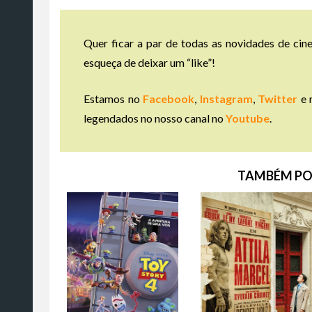
Quer ficar a par de todas as novidades de cine
esqueça de deixar um “like”!
Estamos no
Facebook
,
Instagram
,
Twitter
e 
legendados no nosso canal no
Youtube
.
TAMBÉM PO