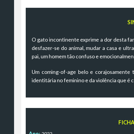
SI
O gato incontinente exprime a dor desta fam
desfazer-se do animal, mudar a casa e ultr
pai, um homem tão confuso e emocionalment
Um coming-of-age belo e corajosamente t
identitária no feminino e da violência que é 
FICH
Ano:
2022