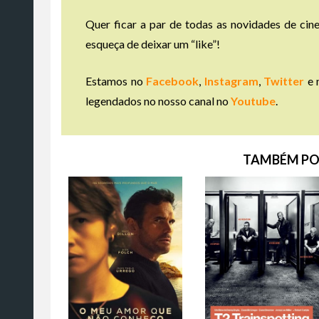
Quer ficar a par de todas as novidades de cine
esqueça de deixar um “like”!
Estamos no
Facebook
,
Instagram
,
Twitter
e 
legendados no nosso canal no
Youtube
.
TAMBÉM PO