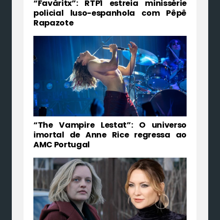
“Favàritx”: RTP1 estreia minissérie
policial luso-espanhola com Pêpê
Rapazote
“The Vampire Lestat”: O universo
imortal de Anne Rice regressa ao
AMC Portugal