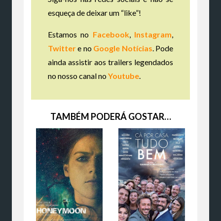
esqueça de deixar um “like”!
Estamos no
Facebook
,
Instagram
,
Twitter
e no
Google Notícias
. Pode
ainda assistir aos trailers legendados
no nosso canal no
Youtube
.
TAMBÉM PODERÁ GOSTAR…