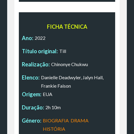
FICHA TÉCNICA
Ano:
2022
Título original:
Till
Realização:
Chinonye Chukwu
Elenco:
Danielle Deadwyler, Jalyn Hall,
Frankie Faison
Origem:
EUA
Duração:
2h 10m
Género:
BIOGRAFIA
,
DRAMA
,
HISTÓRIA