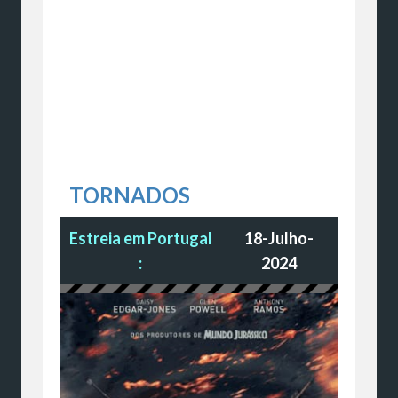
TORNADOS
Estreia em Portugal
18-Julho-
:
2024