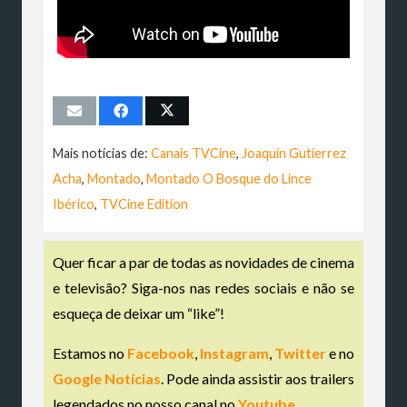
Mais notícias de:
Canais TVCine
,
Joaquín Gutíerrez
Acha
,
Montado
,
Montado O Bosque do Lince
Ibérico
,
TVCine Edition
Quer ficar a par de todas as novidades de cinema
e televisão? Siga-nos nas redes sociais e não se
esqueça de deixar um “like”!
Estamos no
Facebook
,
Instagram
,
Twitter
e no
Google Notícias
. Pode ainda assistir aos trailers
legendados no nosso canal no
Youtube
.