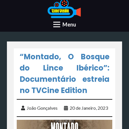
Menu
“Montado, O Bosque
do Lince Ibérico”:
Documentário estreia
no TVCine Edition
João Gonçalves
20 de Janeiro, 2023