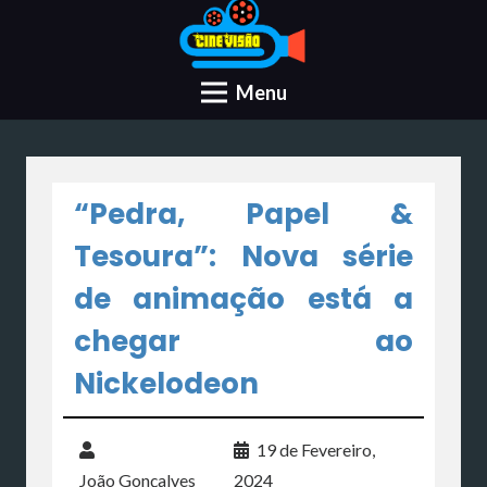
Menu
“Pedra, Papel &
Tesoura”: Nova série
de animação está a
chegar ao
Nickelodeon
19 de Fevereiro,
João Gonçalves
2024