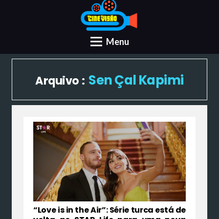
Menu
Sen Çal Kapimi
Arquivo :
“Love is in the Air”: Série turca está de