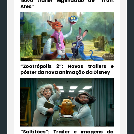
Novo trailer legendado de “Tron:
Ares”
“Zootrópolis 2”: Novos trailers e
póster da nova animação da Disney
“Saltitões”: Trailer e imagens da