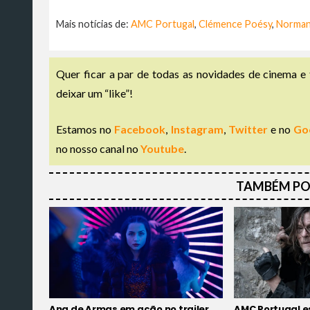
Mais notícias de:
AMC Portugal
,
Clémence Poésy
,
Norman
Quer ficar a par de todas as novidades de cinema e 
deixar um “like”!
Estamos no
Facebook
,
Instagram
,
Twitter
e no
Go
no nosso canal no
Youtube
.
TAMBÉM PO
Ana de Armas em ação no trailer
AMC Portugal e