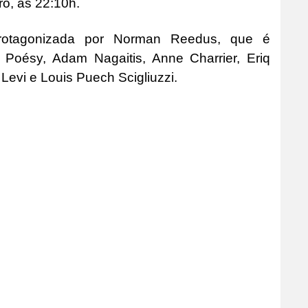
ro, às 22:10h.
rotagonizada por Norman Reedus, que é
oésy, Adam Nagaitis, Anne Charrier, Eriq
evi e Louis Puech Scigliuzzi.