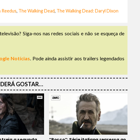
 Reedus
,
The Walking Dead
,
The Walking Dead: Daryl Dixon
televisão? Siga-nos nas redes sociais e não se esqueça de
ogle Notícias
. Pode ainda assistir aos trailers legendados
DERÁ GOSTAR…
streia a segunda
“Rocco”: Série italiana regressa ao