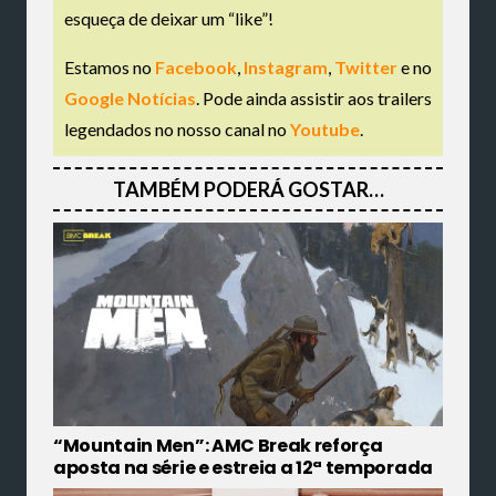
esqueça de deixar um “like”!
Estamos no
Facebook
,
Instagram
,
Twitter
e no
Google Notícias
. Pode ainda assistir aos trailers
legendados no nosso canal no
Youtube
.
TAMBÉM PODERÁ GOSTAR…
“Mountain Men”: AMC Break reforça
aposta na série e estreia a 12ª temporada