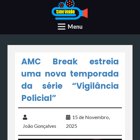
Menu
AMC Break estreia
uma nova temporada
da série “Vigilância
Policial”
15 de Novembro,
João Gonçalves
2025